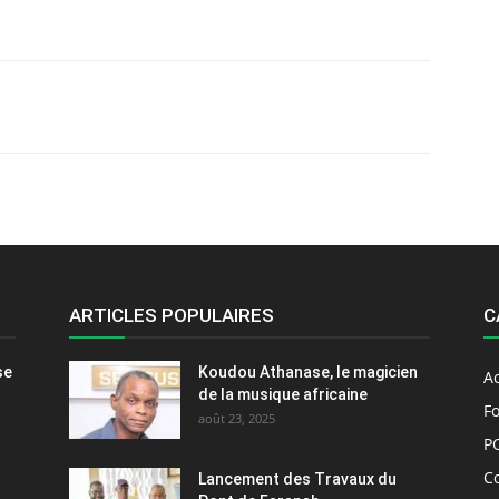
ARTICLES POPULAIRES
C
se
Koudou Athanase, le magicien
Ac
de la musique africaine
Fo
août 23, 2025
P
C
Lancement des Travaux du