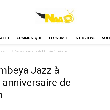
ALITÉ
COMMUNIQUÉ
ECONOMIE
INTERVIEWS
SOC
Naainfo
casion du 67ᵉ anniversaire de l’Armée Guinéenn
beya Jazz à
 anniversaire de
n