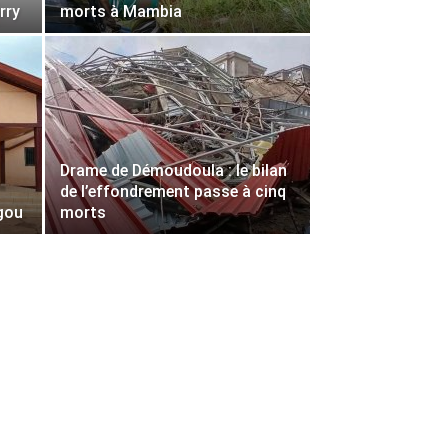
rry
morts à Mambia
Drame de Démoudoula : le bilan
de l’effondrement passe à cinq
gou
morts