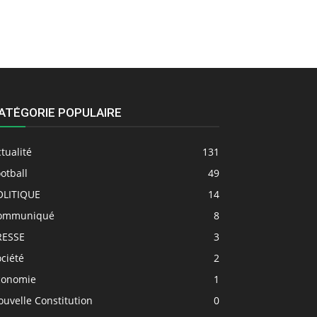
ATÉGORIE POPULAIRE
tualité
131
otball
49
OLITIQUE
14
ommuniqué
8
RESSE
3
ciété
2
conomie
1
uvelle Constitution
0