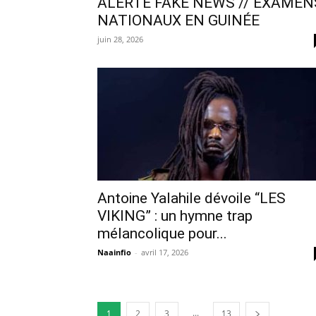
ALERTE FAKE NEWS // EXAMEN
NATIONAUX EN GUINÉE
juin 28, 2026
Antoine Yalahile dévoile “LES
VIKING” : un hymne trap
mélancolique pour...
Naainfio
-
avril 17, 2026
...
1
2
3
13