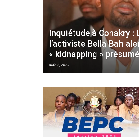
Inquiétude à Conakry : 
l’activiste Bella Bah al
« kidnapping » présum
août 8, 2026