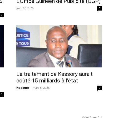
S
L’Office Guinéen de Publicité (OGP)
juin 27, 2026
0
0
Le traitement de Kassory aurait
coûté 15 milliards à l’état
Naainfio
-
mars 5, 2026
0
0
Page 1 sur 13