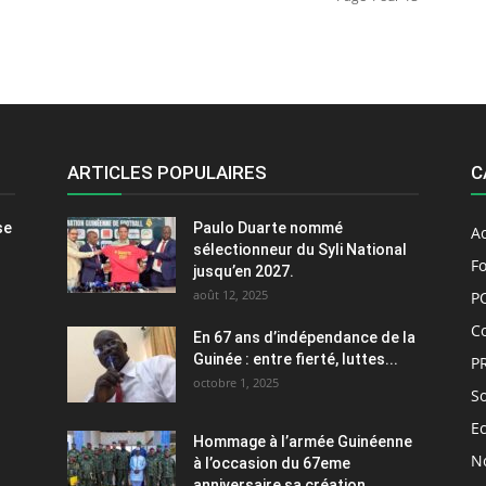
ARTICLES POPULAIRES
C
se
Paulo Duarte nommé
Ac
sélectionneur du Syli National
Fo
jusqu’en 2027.
août 12, 2025
P
C
En 67 ans d’indépendance de la
Guinée : entre fierté, luttes...
P
octobre 1, 2025
So
E
Hommage à l’armée Guinéenne
No
à l’occasion du 67eme
anniversaire sa création