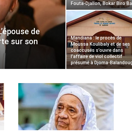
Fouta-Djallon, Bokar Biro Ba
L’épouse de
Mandiana : le procès de
erte sur son
Moussa Koulibaly et de ses
é
coaccusés s’ouvre dans
l’affaire de viol collectif
présumé à Djoma-Balandou