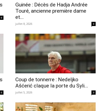
ts
Guinée : Décès de Hadja Andrée
Touré, ancienne première dame
et...
0
juillet 8, 2026
0
es
Coup de tonnerre : Nedeljko
Ašćerić claque la porte du Syli...
juillet 5, 2026
0
0